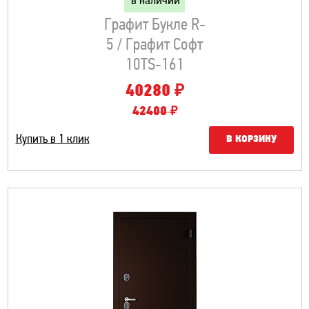
в наличии
Графит Букле R-
5 / Графит Софт
10TS-161
₽
40280
42400 ₽
Купить в 1 клик
В КОРЗИНУ