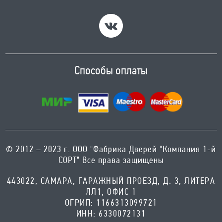
Телефон
+7(993)993-17-60
Время работы
ПН-ПТ с 8:00 до 19:00; СБ,ВС с
8:00 до 18:00
Способы оплаты
Адрес
г. Самара ул. Дыбенко 23
Телефон
+7 (846) 200-10-01
Время работы
© 2012 – 2023 г. ООО "Фабрика Дверей "Компания 1-й
ПН-СБ с 10:00 до 19:00, ВС- с
СОРТ" Все права защищены
10:00 до 17:00 Без выходных
443022, САМАРА, ГАРАЖНЫЙ ПРОЕЗД, Д. 3, ЛИТЕРА
ЛЛ1, ОФИС 1
Адрес
ОГРИП: 1166313099721
с. Сергиевск Ул. Ленина 93А
ИНН: 6330072131
Телефон