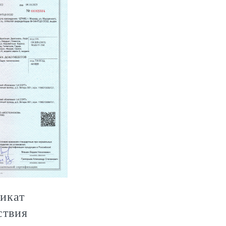
икат
ствия