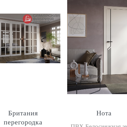
Британия
Нота
перегородка
ПВХ Белоснежная э