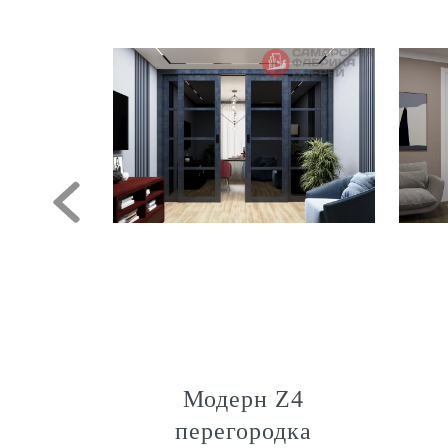
т
Модерн Z4
перегородка
патиной