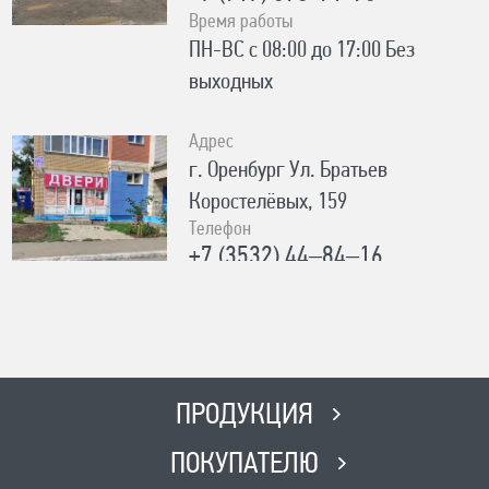
Время работы
ПН-ВС с 08:00 до 17:00 Без
выходных
Адрес
г. Оренбург Ул. Братьев
Коростелёвых, 159
Телефон
+7 (3532) 44‒84‒16
+7 (932) 856-30-30
Время работы
ПН-ПТ с 10:00 до 19:00, СБ с 10:00
до 15:00, ВС-Выходной
ПРОДУКЦИЯ
Адрес
ПОКУПАТЕЛЮ
г. Самара ул. Гаражный проезд 3