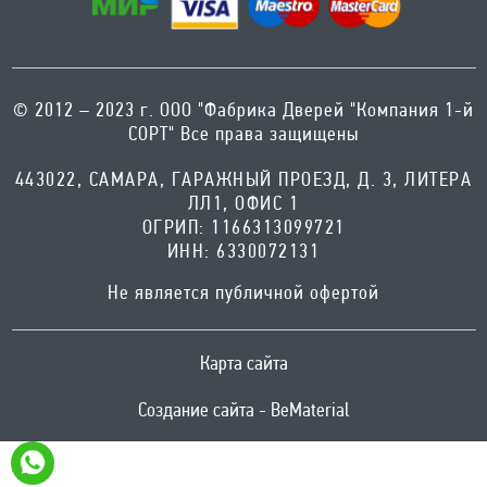
г. Самара ул. Дыбенко 23
Телефон
+7 (846) 200-10-01
Время работы
© 2012 – 2023 г. ООО "Фабрика Дверей "Компания 1-й
ПН-СБ с 10:00 до 19:00, ВС- с
СОРТ" Все права защищены
10:00 до 17:00 Без выходных
443022, САМАРА, ГАРАЖНЫЙ ПРОЕЗД, Д. 3, ЛИТЕРА
ЛЛ1, ОФИС 1
Адрес
ОГРИП: 1166313099721
с. Сергиевск Ул. Ленина 93А
ИНН: 6330072131
Телефон
8-996-727-00-06
Не является публичной офертой
Время работы
ПН-ВС с 8:00-19:00 Без выходных
Карта сайта
Адрес
Создание сайта - BeMaterial
г. Лениногорск Ул. Шашина 26А
Телефон